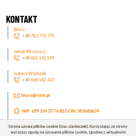
KONTAKT
Biuro
+48 783 776 775
Jakub Wrzeszcz
+48 601 141 599
Łukasz Wojtunik
+48 668 182 437
biuro@rizer.pl
NIP: 699 196 37 76
REGON: 383680624
ul. Armii Krajowej 7, 63-900 Rawicz
Strona używa plików cookie (tzw. ciasteczek). Korzystając ze strony
wyrażasz zgodę na używanie plików cookie, zgodnie z aktualnymi