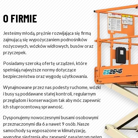
O FIRMIE
Jesteśmy młodą, prężnie rozwijająca się firmą
zajmującą się wypożyczaniem podnośników
nożycowych, wózków widłowych, busów oraz
przyczepek.
Posiadamy szeroką ofertę urządzeń, które
spełniają najwyższe normy dotyczące
bezpieczeństwa oraz wygodę użytkowania.
Wynajmowane przez nas podesty ruchome, wózki
i busy są poddawane stałej kontroli, regularnym
przeglądom i konserwacjom tak aby móc zapewnić
ich stuprocentową sprawność.
Dysponujemy nowoczesnymi busami osobowymi
przeznaczonymi dla 6 a nawet 9 osób. Nasze
samochody są wyposażone w klimatyzację,
wygodne siedzenia aby zapewnić pasażerom pełen