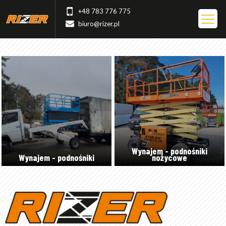
+48 783 776 775
biuro@rizer.pl
Wynajem - podnośniki
Wynajem - podnośniki
nożycowe