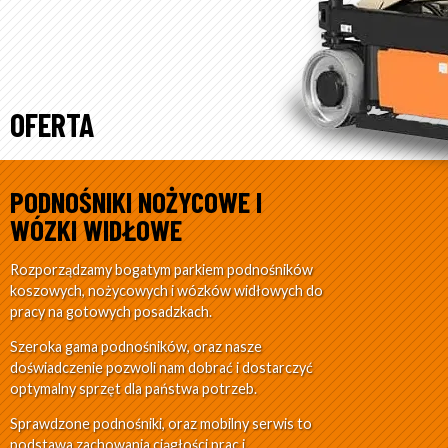
OFERTA
PODNOŚNIKI NOŻYCOWE I
WÓZKI WIDŁOWE
Rozporządzamy bogatym parkiem podnośników
koszowych, nożycowych i wózków widłowych do
pracy na gotowych posadzkach.
Szeroka gama podnośników, oraz nasze
doświadczenie pozwoli nam dobrać i dostarczyć
optymalny sprzęt dla państwa potrzeb.
Sprawdzone podnośniki, oraz mobilny serwis to
podstawa zachowania ciągłości prac i